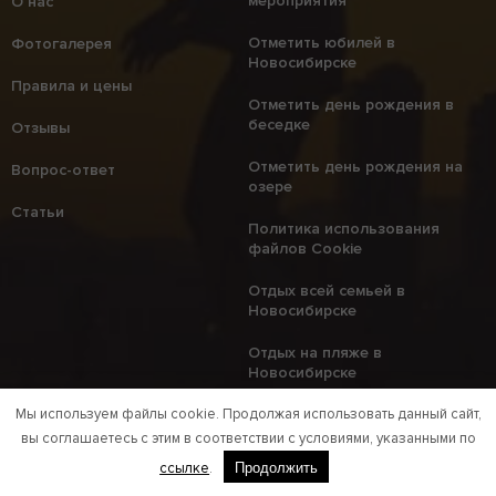
мероприятия
О нас
Отметить юбилей в
Фотогалерея
Новосибирске
Правила и цены
Отметить день рождения в
беседке
Отзывы
Отметить день рождения на
Вопрос-ответ
озере
Статьи
Политика использования
файлов Cookie
Отдых всей семьей в
Новосибирске
Отдых на пляже в
Новосибирске
Мы используем файлы cookie. Продолжая использовать данный сайт,
Парение в Новосибирске
вы соглашаетесь с этим в соответствии с условиями, указанными по
Площадка для пикника
Продолжить
ссылке
.