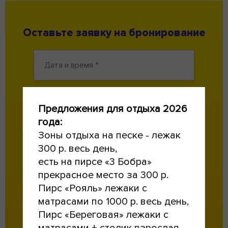
Оставьте заявку на бронирование
Предложения для отдыха 2026
года:
Зоны отдыха на песке - лежак
300 р. весь день,
есть на пирсе «3 Бобра»
прекрасное место за 300 р.
Пирс «Рояль» лежаки с
Соглашаюсь с
политикой
конфиденциальности
и
обработкой
матрасами по 1000 р. весь день,
персональных данных
.
Пирс «Береговая» лежаки с
Вы можете отозвать своё согласие, написав на почту
banyansk@ya.ru