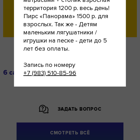
матрасами + столик взрослая
территория 1200 р. весь день!
Пирс «Панорама» 1500 р. для
взрослых. Так же - Детям
Alternative:
маленьким лягушатники /
игрушки на песке - дети до 5
лет без оплаты.
Запись по номеру
6 самых популярных вопросов
+7 (983) 510-85-96
ЗАДАТЬ ВОПРОС
СМОТРЕТЬ ВСЁ