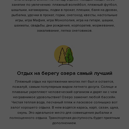
занятие по увлечению: пляжный волейбол, пляжный футбол,
шашлыки, катамараны, лодки в прокат, плюшки, баня на дровах,
рыбалка, удочки в прокат, горки, снегоход, квесты, настольные
игры, игра Мафия, игра Монополия, игра на гитаре, шашки,
шахматы, свадьбы, дни рождения, корпоратив, моржевание,
закаливание, лепка снеговиков.
Отдых на берегу озера самый лучший
Пляжный отдых на протяжении многих лет был и остается,
пожалуй, самым популярным видом летнего досуга. Солнце и
плаванье укрепляют человеческий организм и дарят ни с чем
несравнимое удовольствие! Озеро заменит любой бассейн.
Чистая теплая вода, песчаный пляж и ласковое солнышко вот
залог хорошего отдыха. В нем водятся карась, карп, сазан, щука,
окунь. Это идеальное место для совмещения рыбалки и
полноценного отдыха. Транспортная доступность будет приятным
дополнением.