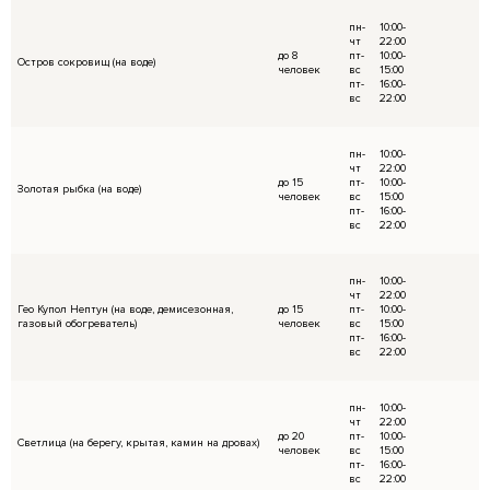
Условия Аренды
С пятницы по воскресенье и в праздничные
аренды от 6 часов.
Можете выбрать время: 10:00-15:00 или 16:00-
(если вам необходимо больше времени, это
администратором)
При выборе целого дня с 10:00-22:00 предо
С понедельника по четверг минимальное вр
часов.
Правила пребывания на беседках и банях