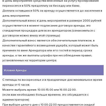
утвержденные приказами МЧС России от 30.0
(запрещено приводить с собой на пляж жив
собак-поводырей).
Правила отдыха на пирсах и береговых площ
∙ Курить сигареты и электронные испарители
мест.
∙ Распитие спиртных напитков только на бесе
∙ Дети малолетнего возраста купаются толь
взрослого.
∙ Запрещено бросать мусор в воду и в мест
(ёмкости для этого расположены на территор
∙ Приветствуется культура речи особенно в п