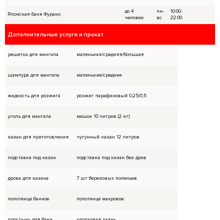
Курить в неустановленных местах на территор
беседках;
Наносить ущерб флоре, фауне, цветам и жив
Мусорить вокруг прилагаемой территории и 
Сливать в водоем любые жидкости, на террит
раковина;
Использовать музыку мощностью выше 15Вт;
Находиться на территории после 22:00 часов
музыки;
Не соблюдения правил пользования парилки,