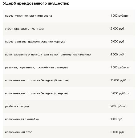
физических;
Неуважительное отношение к сотрудникам 
комплекса;
После 22 часов время считается по двойном
установленному прайсу и вычитывается из д
несоблюдении правила о нахождении на тер
Примечания:
Форс-мажорные ситуации не являются причин
Возвраты за 1 день и в день мероприятия не
возврат оформляется за 3-4 дня до вашего 
Беседка, баня рассчитана на определенного