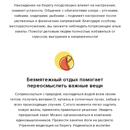
Нахождение на берегу плодотворно влияет на настроение,
снимает усталость. Общение с обитателями озера – уточками,
чайками, ондатрами, рыбками – поднимет настроение после
умственных и физических напряжений. Благодаря особому
месторасположению, вы сможете наблюдать потрясающие алые
до 25
закаты. Помогут деловым людям полностью избавиться от
Жар-Птица (на берегу, крытая, камин на дровах)
челов
стрессов, выгорания и напряженности!
Безмятежный отдых помогает
Барбекю Емеля (на берегу, крытая, камин на
до 12
переосмыслить важные вещи
дровах)
челов
Соприкоснуться с природой, насладиться водой всем своим
телом, получить витамин D, купаясь в солнечных лучах, забыв о
всех происходящих случаях. С этого момента легко ощутить
новую жизнь, применять правильное решение. Увидеть
прекрасный закат. Можно организоваться в компанию
единомышленников. Провести занятие йоги на рассвете.
Утренняя медитация на берегу. Уединиться в молитве.
до 15