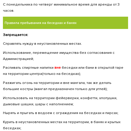
∙ Уважительное отношение к сотрудникам и
∙ Заходить в воду только с оборудованного 
Отдых летний на территории центра
абонемент на день, без
пн-вс 09:
Лежак на песке
матраса
21:00
пол дня на пирсе, без
пн-вс 09:
Пирс «Корабли»
матраса
15:00
абонемент на день, с
пн-вс 09:
Пирс «Рояль»
матрасом
21:00
Платформа
абонемент на день, с
пн-вс 09:
«Береговая»
матрасом
21:00
абонемент на день, с
пн-вс 09: