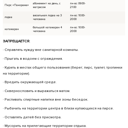
21. Запрещено заходить без разрешения на
другие огороженные площадки.
22. Публичное воспроизведение музыки с 
проигрывателей, в том числе телефонов на 
запрещено.
23. Сотрудники в праве проводить гостя с т
несоблюдением правил нахождения на терри
плата возврату не подлежит.
24. Запрещено справлять нужду в неустановл
25. Запрещено перемещать и использовать 
согласования.
26. Находится в центре после закрытия (22: