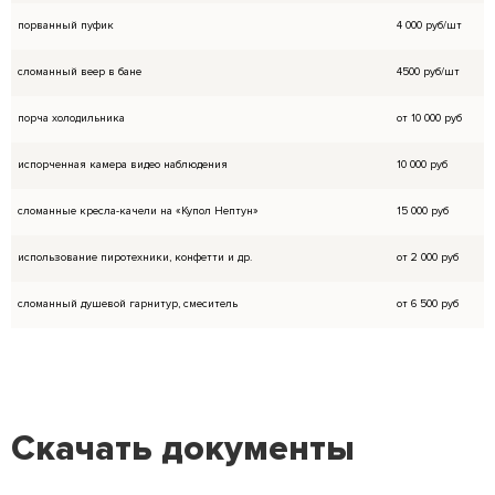
вместимость зависит от расположения и типа
На беседку гости до 18 лет допускаются то
взрослого;
На территории досугово-оздоровительного 
ведется видеонаблюдения в целях вашей б
Беседки и Бани
до 30
Кувшинка (на воде)
челов
Скачать документы