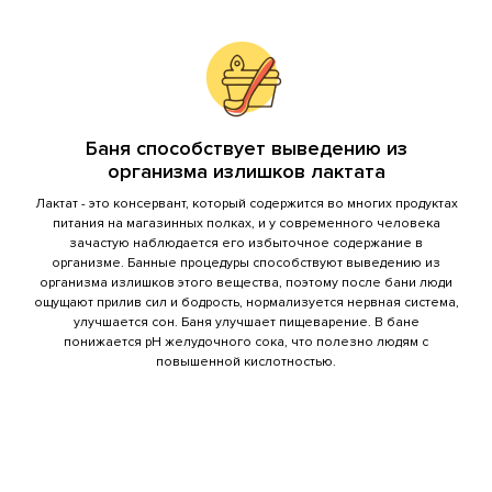
сорванный цветок с клумбы
растоптанная клумба
Баня способствует выведению из
организма излишков лактата
Лактат - это консервант, который содержится во многих продуктах
разбитый цветок в горшке
питания на магазинных полках, и у современного человека
зачастую наблюдается его избыточное содержание в
организме. Банные процедуры способствуют выведению из
организма излишков этого вещества, поэтому после бани люди
справление нужды в неустановленном месте
ощущают прилив сил и бодрость, нормализуется нервная система,
улучшается сон. Баня улучшает пищеварение. В бане
понижается pH желудочного сока, что полезно людям с
Ущерб арендованного имущества:
повышенной кислотностью.
порча, утеря кочерги или совка