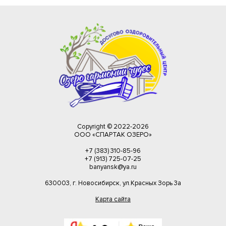
утеря крышки от мангала
порча мангала, деформирование корпуса
использование огнетушителя не по прямому назначен
резаная, порванная, прожжённая скатерть
Copyright © 2022-
2026
испорченные шторы на беседках (большие)
ООО «СПАРТАК ОЗЕРО»
+7 (383) 310-85-96
+7 (913) 725-07-25
banyansk@ya.ru
испорченные шторы на беседках (средние)
630003, г. Новосибирск, ул.Красных Зорь 3а
Карта сайта
разбитая посуда