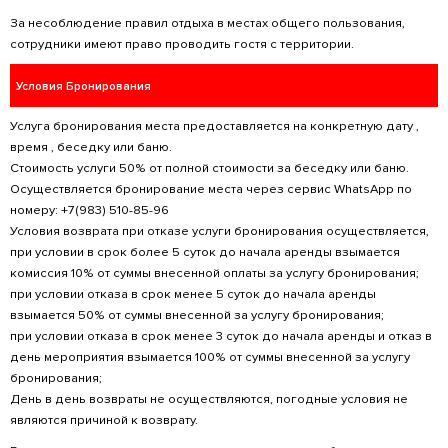
27. Запрещено использование: фейерверки,
дымовые шашки, шары с наполнением.
28. Запрещено наносить вред флоре, фауне
* «Кодекс Российской Федерации об админ
правонарушениях» от 30.12.2001 N 195-ФЗ По
стадионах, в скверах, парках, в транспортн
пользования, в других общественных местах
оскорбляющем человеческое достоинство 
нравственность, -влечет наложение админи
размере от пятисот до одной тысячи пятисот
административный арест на срок до пятнадца
* Правила пользования пляжами в Российск