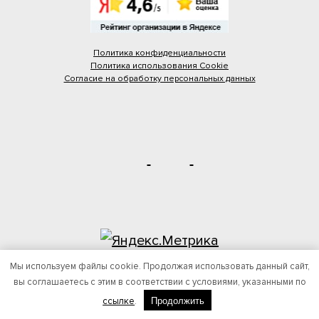
испорченная скамейка
Политика конфиденциальности
испорченный стол
Политика использования Cookie
Согласие на обработку персональных данных
порванный пуфик
сломанный веер в бане
порча холодильника
испорченная камера видео наблюдения
Мы используем файлы cookie. Продолжая использовать данный сайт,
вы соглашаетесь с этим в соответствии с условиями, указанными по
Создание сайта
—
сломанные кресла-качели на «Купол Нептун»
«Интернет-Перспектива»
Продолжить
ссылке
.