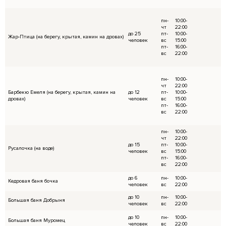
Запрещается:
Справлять нужду в неустановленных местах.
Использование, перемещение имущества бе
Администрацией;
Распивать спиртные напитки
вне
беседки или
на территории центра(только на беседках);
Разжигать огонь на территории и вне мангала
большие костры (мангал предназначен тольк
Использовать на территории фейерверки, ко
дымовые шашки, шары с наполнением;
Нырять и прыгать в водоем с ограждения на 