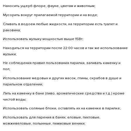
Пирс «Панорама»
матрасом
21:00
весельная лодка на 3
пн-вс 10:
лодка
человека
20:00
большой катамаран 4
пн-вс 10:
катамаран
человека
20:00
ЗАПРЕЩАЕТСЯ:
∙ Справлять нужду вне санитарной комнаты.
∙ Прыгать в водоем с ограждения.
∙ Курить в местах общего пользования (берег,
на территории).
∙ Вредить окружающей среде.