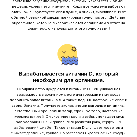
состояние сердечно-сосудистой системы. Ускоряется и обмен
веществ, укрепляется иммунитет. Когда все «системы работают
отлично», вы чувствуете себя лучше, а значит, счастливее. И от
простынь для бани
хлопковая ткань
обычной сезонной хандры тренировки точно помогут. Действия
эндорфинов, которые вырабатываются организмом в ответ на
физическую нагрузку, для этого точно хватит!
тапки резиновые
женские/мужские
веник дубовый
дуб широколистный
Вырабатывается витамин D, который
свой веник в баню
доплата за свои веники в
необходим для организма.
Добрыня
бане
Сибиряки остро нуждаются в витамине D. Есть уникальная
возможность в доступном месте для горожан и пригорода
Штрафы
пополнить запас витамина Д. А также поднять настроение себе и
своим близким. Получаете экономически выгодные витамины,
естественный бронзовый загар, стройное тело, настроение
Нанесение ущерба окружающей среды:
турецких пляжей. Он укрепляет кости и зубы, уменьшает риск
заболевания ОРЗ и гриппа, риск развития рака, сердечных
заболеваний, диабет. Также витамин D улучшает кровоток и
снижает давление, буквально расслабляя кровеносные сосуды.
сорванная кувшинка на воде