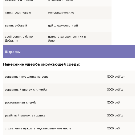
пол;
Использование медовых и других масок, гли
парильном отделении;
Лить на каменку в бане (пиво, ароматические
чистой воды;
Использовать соляные блоки, оставлять их н
Использовать для парения в банях: еловые, 
можжевеловые, полынные, пижмовые веники
Жечь в мангале дрова, ветки, мусор и друг
предметы;
Выяснения отношений на территории как сло