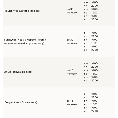
В день мероприятия средства внесенные за
переносятся в 50% предоплату за беседку и
Доплата оставшихся 50% за аренду осущест
день мероприятия.
Дополнительный взнос в день мероприятия 
осуществляется в момент подписания догов
стандартная процедура для всех арендатор
договором можно внизу этой страницы)
Дополнительный взнос является обеспечите
качестве гарантийного возмещения ущерба,
причинен по вине Арендатора или его госте
аренды, а так же выплаты штрафа при несо
установленных на территории центра.