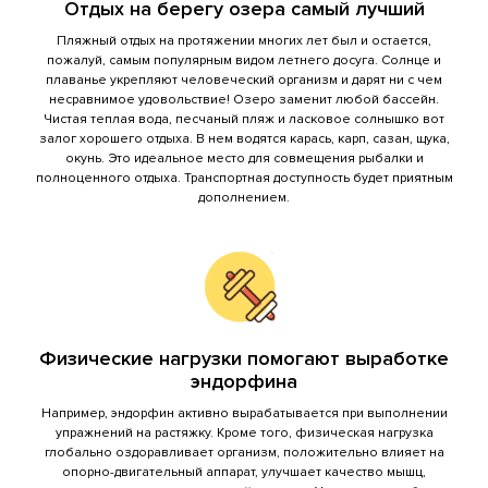
Отдых на берегу озера самый лучший
Пляжный отдых на протяжении многих лет был и остается,
шампура для мангала
маленькие/средние
пожалуй, самым популярным видом летнего досуга. Солнце и
плаванье укрепляют человеческий организм и дарят ни с чем
несравнимое удовольствие! Озеро заменит любой бассейн.
жидкость для розжига
розжиг парафиновый 0,25/
Чистая теплая вода, песчаный пляж и ласковое солнышко вот
залог хорошего отдыха. В нем водятся карась, карп, сазан, щука,
окунь. Это идеальное место для совмещения рыбалки и
полноценного отдыха. Транспортная доступность будет приятным
уголь для мангала
мешок 10 литров (2 кг)
дополнением.
казан для приготовления
чугунный казан 12 литров
подставка под казан
подставка под казан без д
Физические нагрузки помогают выработке
эндорфина
дрова для казана
7 шт березовых поленьев
Например, эндорфин активно вырабатывается при выполнении
упражнений на растяжку. Кроме того, физическая нагрузка
глобально оздоравливает организм, положительно влияет на
опорно-двигательный аппарат, улучшает качество мышц,
полотенце банное
полотенце махровое