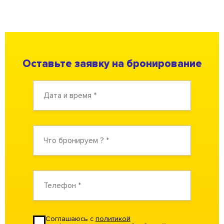
Тридевятое царство (на воде)
челов
Оставьте заявку на бронирование
Плакучая Ива (на берегу,имеется
до 30
индивидуальный спуск на воду)
челов
до 15
Алые Паруса (на воде)
челов
Соглашаюсь с
политикой