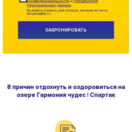
конфиденциальности
и
обработкой
персональных данных
.
Вы можете отозвать своё согласие, написав на почту
banyansk@ya.ru
до 15
Летучий Корабль (на воде)
челов
Alternative:
до 8
Остров сокровищ (на воде)
8 причин отдохнуть и оздоровиться на
челов
озере Гармония чудес | Спартак