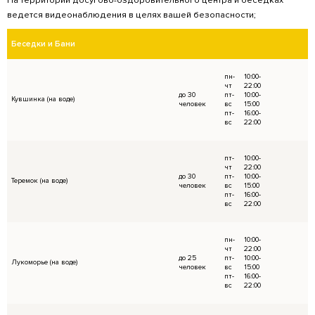
время , беседку или баню.
Стоимость услуги 50% от полной стоимости з
Осуществляется бронирование места через
номеру: +7(983) 510-85-96
Условия возврата при отказе услуги бронир
при условии в срок более 5 суток до начал
комиссия 10% от суммы внесенной оплаты за
при условии отказа в срок менее 5 суток до
взымается 50% от суммы внесенной за услуг
при условии отказа в срок менее 3 суток до 
день мероприятия взымается 100% от суммы 
бронирования;
День в день возвраты не осуществляются, п
являются причиной к возврату.