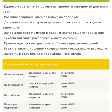
его воздействие усиливается в жару, порой
непредсказуема, что принесет окружающим
16. На территории запрещено ставить прине
стулья и палатки.
17. Запрещено приносить с собой еду/напитк
18. Запрещено нырять в воду с пирса и друг
предназначенных для этого.
19. Запрещено удерживать друг друга под в
акробатические прыжки.
20. Запрещено подплывать к лодкам, катама
плавсредствам на воде.