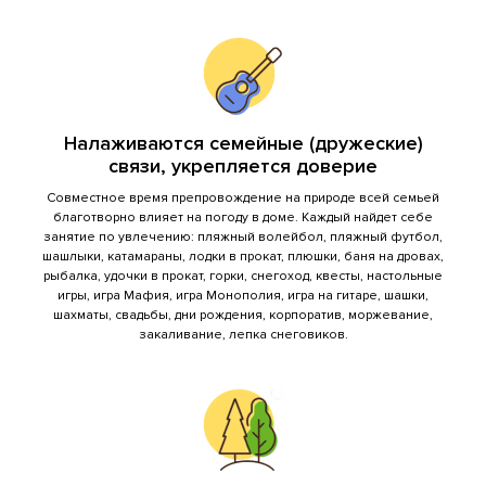
Русалочка (на воде)
челов
до 6
Кедровая баня бочка
челов
Налаживаются семейные (дружеские)
связи, укрепляется доверие
до 10
Большая баня Добрыня
челов
Совместное время препровождение на природе всей семьей
благотворно влияет на погоду в доме. Каждый найдет себе
занятие по увлечению: пляжный волейбол, пляжный футбол,
до 10
Большая баня Муромец
шашлыки, катамараны, лодки в прокат, плюшки, баня на дровах,
челов
рыбалка, удочки в прокат, горки, снегоход, квесты, настольные
игры, игра Мафия, игра Монополия, игра на гитаре, шашки,
до 4
шахматы, свадьбы, дни рождения, корпоратив, моржевание,
Японская баня Фурако
челов
закаливание, лепка снеговиков.
Дополнительные услуги и прокат
решетка для мангала
маленькая/средняя/больш