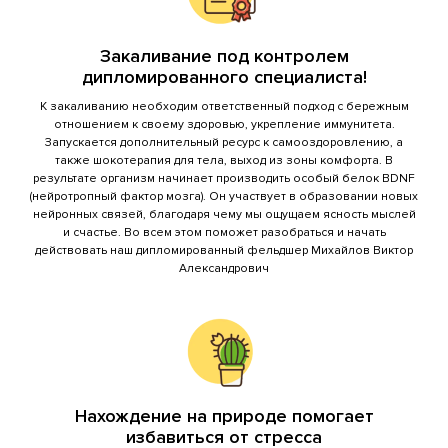
до 15
Золотая рыбка (на воде)
челов
Закаливание под контролем
дипломированного специалиста!
К закаливанию необходим ответственный подход с бережным
отношением к своему здоровью, укрепление иммунитета.
Запускается дополнительный ресурс к самооздоровлению, а
также шокотерапия для тела, выход из зоны комфорта. В
результате организм начинает производить особый белок BDNF
Гео Купол Нептун (на воде, демисезонная,
до 15
(нейротропный фактор мозга). Он участвует в образовании новых
газовый обогреватель)
челов
нейронных связей, благодаря чему мы ощущаем ясность мыслей
и счастье. Во всем этом поможет разобраться и начать
действовать наш дипломированный фельдшер Михайлов Виктор
Александрович
до 20
Светлица (на берегу, крытая, камин на дровах)
челов
Нахождение на природе помогает
избавиться от стресса