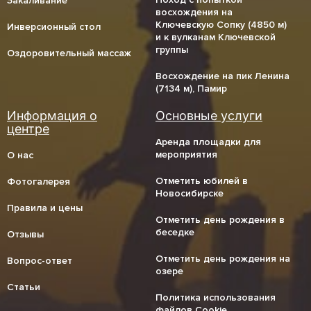
Закаливание
восхождения на
Ключевскую Сопку (4850 м)
Инверсионный стол
и к вулканам Ключевской
группы
Оздоровительный массаж
Восхождение на пик Ленина
(7134 м), Памир
Аренда площадки для
мероприятия
О нас
Отметить юбилей в
Фотогалерея
Новосибирске
Правила и цены
Отметить день рождения в
беседке
Отзывы
Отметить день рождения на
Вопрос-ответ
озере
Статьи
Политика использования
файлов Cookie