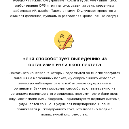
турецких пляжей. Он укрепляет кости и зубы, уменьшает риск
заболевания ОРЗ и гриппа, риск развития рака, сердечных
заболеваний, диабет. Также витамин D улучшает кровоток и
снижает давление, буквально расслабляя кровеносные сосуды.
Баня способствует выведению из
организма излишков лактата
Лактат - это консервант, который содержится во многих продуктах
питания на магазинных полках, и у современного человека
зачастую наблюдается его избыточное содержание в
организме. Банные процедуры способствуют выведению из
организма излишков этого вещества, поэтому после бани люди
ощущают прилив сил и бодрость, нормализуется нервная система,
улучшается сон. Баня улучшает пищеварение. В бане
понижается pH желудочного сока, что полезно людям с
повышенной кислотностью.