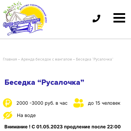
Skip
Озеро
to
Гармонии
content
чудес
|
Спартак
Главная
–
Аренда беседок с мангалом
–
Беседка “Русалочка”
Беседка “Русалочка”
2000 -3000 руб. в час
до 15 человек
На воде
Внимание ! C 01.05.2023 продление после 22:00